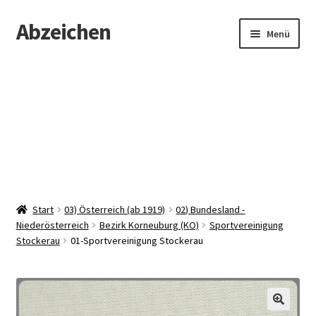
Abzeichen
Zur
Zum
Menü
Navigation
Inhalt
springen
springen
Startseite
Abzeichen
Kontakt
Start
03) Österreich (ab 1919)
02) Bundesland -
Niederösterreich
Bezirk Korneuburg (KO)
Sportvereinigung
Stockerau
01-Sportvereinigung Stockerau