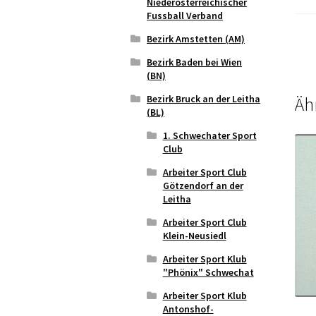
Niederösterreichischer
Fussball Verband
Bezirk Amstetten (AM)
Bezirk Baden bei Wien
(BN)
Bezirk Bruck an der Leitha
Äh
(BL)
1. Schwechater Sport
Club
Arbeiter Sport Club
Götzendorf an der
Leitha
Arbeiter Sport Club
Klein-Neusiedl
Arbeiter Sport Klub
"Phönix" Schwechat
Arbeiter Sport Klub
Antonshof-