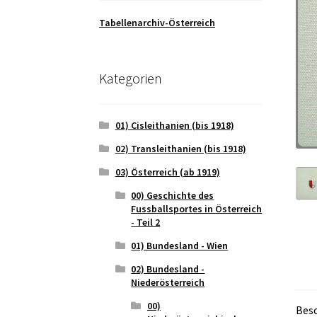
Tabellenarchiv-Österreich
Kategorien
01) Cisleithanien (bis 1918)
02) Transleithanien (bis 1918)
03) Österreich (ab 1919)
00) Geschichte des
Fussballsportes in Österreich
- Teil 2
01) Bundesland - Wien
02) Bundesland -
Niederösterreich
00)
Bes