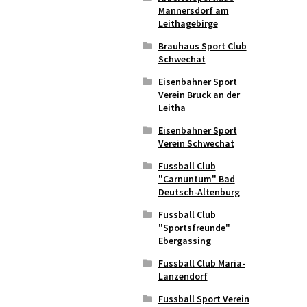
Mannersdorf am
Leithagebirge
Brauhaus Sport Club
Schwechat
Eisenbahner Sport
Verein Bruck an der
Leitha
Eisenbahner Sport
Verein Schwechat
Fussball Club
"Carnuntum" Bad
Deutsch-Altenburg
Fussball Club
"Sportsfreunde"
Ebergassing
Fussball Club Maria-
Lanzendorf
Fussball Sport Verein