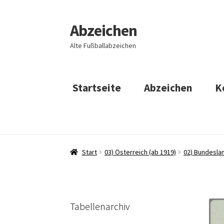
Abzeichen
Zur
Zum
Navigation
Inhalt
Alte Fußballabzeichen
springen
springen
Startseite
Abzeichen
K
Start
03) Österreich (ab 1919)
02) Bundeslan
Tabellenarchiv