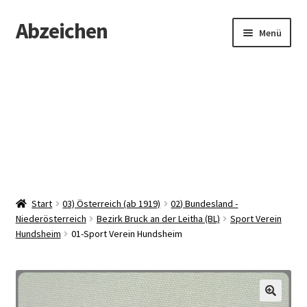
Abzeichen
Zur
Zum
Menü
Navigation
Inhalt
springen
springen
Startseite
Abzeichen
Kontakt
Start
03) Österreich (ab 1919)
02) Bundesland -
Niederösterreich
Bezirk Bruck an der Leitha (BL)
Sport Verein
Hundsheim
01-Sport Verein Hundsheim