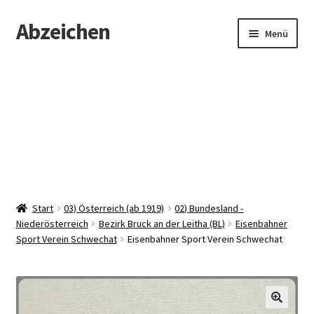
Abzeichen
Zur
Zum
Menü
Navigation
Inhalt
springen
springen
Startseite
Abzeichen
Kontakt
Start
03) Österreich (ab 1919)
02) Bundesland -
Niederösterreich
Bezirk Bruck an der Leitha (BL)
Eisenbahner
Sport Verein Schwechat
Eisenbahner Sport Verein Schwechat