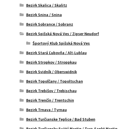
Bezirk Skalica / Skalitz
Bezirk Snina / Snina
Bezirk Sobrance / Sobranz
Bezirk Spišská Nová Ves / Zipser Neudorf
Športový Klub Spišská Nová Ves
Bezirk Stará Ľubovňa / Alt-Lublau
Bezirk Stropkov / Stroppkau
Bezirk Svidník / Oberswidnik
Bezirk Topoľčany / Topoltschan
Bezirk Trebišov / Trebischau
Bezirk Trenčín / Trentschin
Bezirk Trnava / Tyrnau
Bezirk Turčianske Teplice / Bad Stuben
Bezirk Turčiansky Svätý Martin / Turz-Sankt Martin