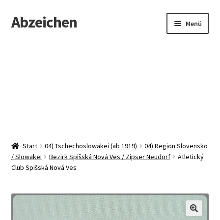
Abzeichen
Zur
Zum
Menü
Navigation
Inhalt
springen
springen
Startseite
Abzeichen
Kontakt
Start
04) Tschechoslowakei (ab 1919)
04) Region Slovensko
/ Slowakei
Bezirk Spišská Nová Ves / Zipser Neudorf
Atletický
Club Spišská Nová Ves