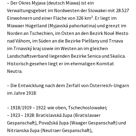
– Der Okres Myjava (deutsch Miawa) ist ein
Verwaltungsgebiet im Nordwesten der Slowakei mit 28.527
Einwohnern und einer Fläche von 326 km². Er liegt im
Miawaer Hügelland (Myjavská pahorkatina) und grenzt im
Norden an Tschechien, im Osten an den Bezirk Nové Mesto
nad Váhom, im Süden an die Bezirke Piešťany und Trnava
im Trnavský kraj sowie im Westen an im gleichen
Landschaftsverband liegenden Bezirke Senica und Skalica.
Historisch gesehen liegt er im ehemaligen Komitat
Neutra.
– Die Entwicklung nach dem Zerfall von Österreich-Ungarn
im Jahre 1918:
– 1918/1919 – 1922: wie oben, Tschechoslowakei;
– 1923 – 1928: Bratislavská župa (Bratislavaer
Gespanschaft), Považská župa (Waager Gespanschaft) und
Nitrianska župa (Neutraer Gespanschaft),