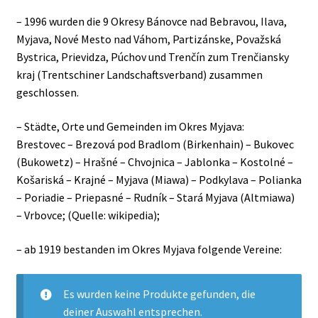
– 1996 wurden die 9 Okresy Bánovce nad Bebravou, Ilava,
Myjava, Nové Mesto nad Váhom, Partizánske, Považská
Bystrica, Prievidza, Púchov und Trenčín zum Trenčiansky
kraj (Trentschiner Landschaftsverband) zusammen
geschlossen.
– Städte, Orte und Gemeinden im Okres Myjava:
Brestovec – Brezová pod Bradlom (Birkenhain) – Bukovec
(Bukowetz) – Hrašné – Chvojnica – Jablonka – Kostolné –
Košariská – Krajné – Myjava (Miawa) – Podkylava – Polianka
– Poriadie – Priepasné – Rudník – Stará Myjava (Altmiawa)
– Vrbovce; (Quelle: wikipedia);
– ab 1919 bestanden im Okres Myjava folgende Vereine:
Es wurden keine Produkte gefunden, die
deiner Auswahl entsprechen.