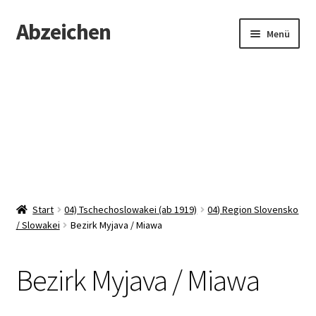
Abzeichen
Zur
Zum
Menü
Navigation
Inhalt
springen
springen
Startseite
Abzeichen
Kontakt
Start
04) Tschechoslowakei (ab 1919)
04) Region Slovensko
/ Slowakei
Bezirk Myjava / Miawa
Bezirk Myjava / Miawa