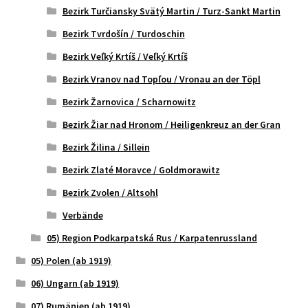
Bezirk Turčiansky Svätý Martin / Turz-Sankt Martin
Bezirk Tvrdošín / Turdoschin
Bezirk Veľký Krtíš / Veľký Krtíš
Bezirk Vranov nad Topľou / Vronau an der Töpl
Bezirk Žarnovica / Scharnowitz
Bezirk Žiar nad Hronom / Heiligenkreuz an der Gran
Bezirk Žilina / Sillein
Bezirk Zlaté Moravce / Goldmorawitz
Bezirk Zvolen / Altsohl
Verbände
05) Region Podkarpatská Rus / Karpatenrussland
05) Polen (ab 1919)
06) Ungarn (ab 1919)
07) Rumänien (ab 1919)