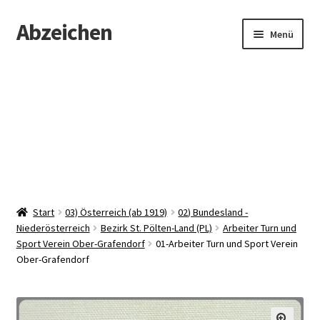
Abzeichen
Zur
Zum
Menü
Navigation
Inhalt
springen
springen
Startseite
Abzeichen
Kontakt
Start
03) Österreich (ab 1919)
02) Bundesland -
Niederösterreich
Bezirk St. Pölten-Land (PL)
Arbeiter Turn und
Sport Verein Ober-Grafendorf
01-Arbeiter Turn und Sport Verein
Ober-Grafendorf