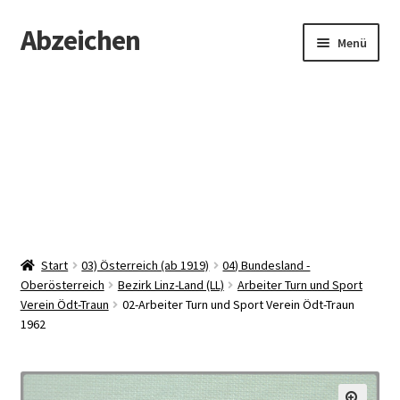
Abzeichen
Zur
Zum
Menü
Navigation
Inhalt
springen
springen
Startseite
Abzeichen
Kontakt
Start
03) Österreich (ab 1919)
04) Bundesland -
Oberösterreich
Bezirk Linz-Land (LL)
Arbeiter Turn und Sport
Verein Ödt-Traun
02-Arbeiter Turn und Sport Verein Ödt-Traun
1962