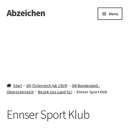
Abzeichen
Zur
Zum
Menü
Navigation
Inhalt
springen
springen
Startseite
Abzeichen
Kontakt
Start
03) Österreich (ab 1919)
04) Bundesland -
Oberösterreich
Bezirk Linz-Land (LL)
Ennser Sport Klub
Ennser Sport Klub