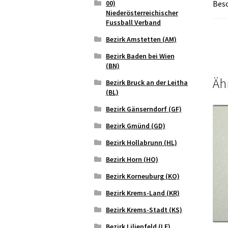
00)
Bes
Niederösterreichischer
Fussball Verband
Bezirk Amstetten (AM)
Bezirk Baden bei Wien
(BN)
Äh
Bezirk Bruck an der Leitha
(BL)
Bezirk Gänserndorf (GF)
Bezirk Gmünd (GD)
Bezirk Hollabrunn (HL)
Bezirk Horn (HO)
Bezirk Korneuburg (KO)
Bezirk Krems-Land (KR)
Bezirk Krems-Stadt (KS)
Bezirk Lilienfeld (LF)