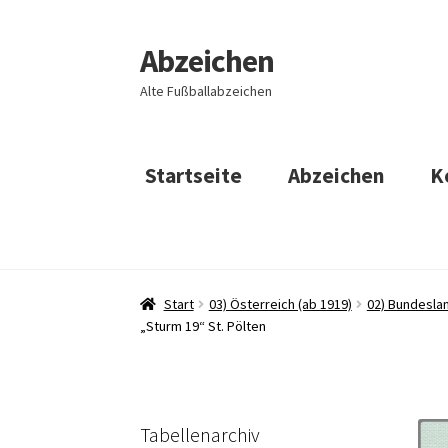
Abzeichen
Zur
Zum
Navigation
Inhalt
Alte Fußballabzeichen
springen
springen
Startseite
Abzeichen
K
Start
03) Österreich (ab 1919)
02) Bundeslan
„Sturm 19“ St. Pölten
Tabellenarchiv