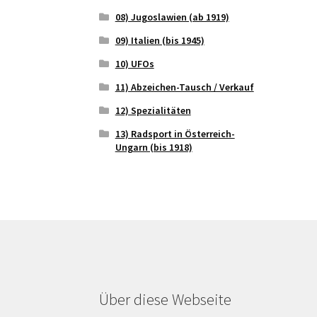
08) Jugoslawien (ab 1919)
09) Italien (bis 1945)
10) UFOs
11) Abzeichen-Tausch / Verkauf
12) Spezialitäten
13) Radsport in Österreich-
Ungarn (bis 1918)
Über diese Webseite