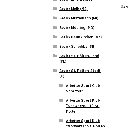
03-
Bezirk Melk (ME)
Bezirk Mistelbach (MI)
Bezirk Mödling (MD)
Bezirk Neunkirchen (NK)
Bezirk Scheibbs (SB)
Bezirk St. Pölten-Land
(PL)
Bezirk St. Pölten-Stadt
(P)
Arbeiter Sport Club
Spratzern
Arbeiter Sport Klub
"Schwarze-Elf" St.
Pölten
Arbeiter Sport Klub
"Vorwärts" St. Pölten