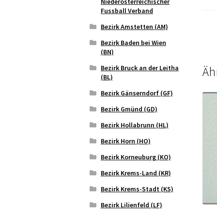
Niederösterreichischer
Fussball Verband
Bezirk Amstetten (AM)
Bezirk Baden bei Wien
(BN)
Bezirk Bruck an der Leitha
Äh
(BL)
Bezirk Gänserndorf (GF)
Bezirk Gmünd (GD)
Bezirk Hollabrunn (HL)
Bezirk Horn (HO)
Bezirk Korneuburg (KO)
Bezirk Krems-Land (KR)
Bezirk Krems-Stadt (KS)
Bezirk Lilienfeld (LF)