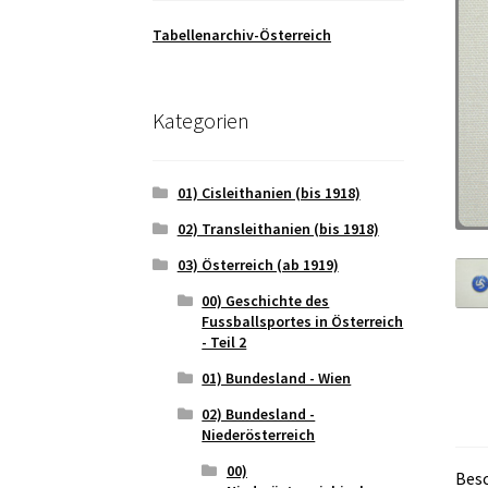
Tabellenarchiv-Österreich
Kategorien
01) Cisleithanien (bis 1918)
02) Transleithanien (bis 1918)
03) Österreich (ab 1919)
00) Geschichte des
Fussballsportes in Österreich
- Teil 2
01) Bundesland - Wien
02) Bundesland -
Niederösterreich
00)
Bes