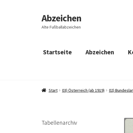
Abzeichen
Zur
Zum
Navigation
Inhalt
Alte Fußballabzeichen
springen
springen
Startseite
Abzeichen
K
Start
03) Österreich (ab 1919)
02) Bundeslan
Tabellenarchiv