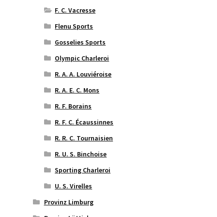
F. C. Vacresse
Flenu Sports
Gosselies Sports
Olympic Charleroi
R. A. A. Louviéroise
R. A. E. C. Mons
R. F. Borains
R. F. C. Écaussinnes
R. R. C. Tournaisien
R. U. S. Binchoise
Sporting Charleroi
U. S. Virelles
Provinz Limburg