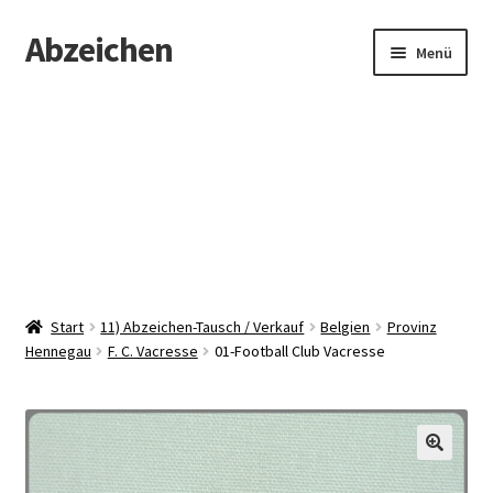
Abzeichen
Zur
Zum
Menü
Navigation
Inhalt
springen
springen
Startseite
Abzeichen
Kontakt
Start
11) Abzeichen-Tausch / Verkauf
Belgien
Provinz
Hennegau
F. C. Vacresse
01-Football Club Vacresse