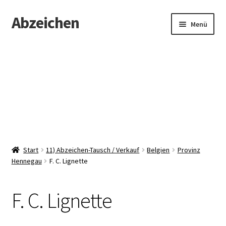
Abzeichen
Zur
Zum
Menü
Navigation
Inhalt
springen
springen
Startseite
Abzeichen
Kontakt
Start
11) Abzeichen-Tausch / Verkauf
Belgien
Provinz
Hennegau
F. C. Lignette
F. C. Lignette