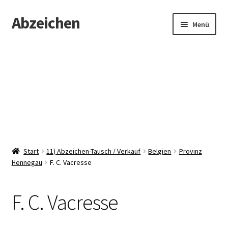
Abzeichen
Zur
Zum
Menü
Navigation
Inhalt
springen
springen
Startseite
Abzeichen
Kontakt
Start
11) Abzeichen-Tausch / Verkauf
Belgien
Provinz
Hennegau
F. C. Vacresse
F. C. Vacresse