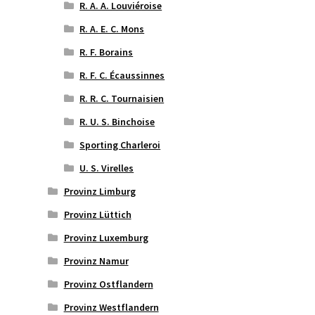
R. A. A. Louviéroise
R. A. E. C. Mons
R. F. Borains
R. F. C. Écaussinnes
R. R. C. Tournaisien
R. U. S. Binchoise
Sporting Charleroi
U. S. Virelles
Provinz Limburg
Provinz Lüttich
Provinz Luxemburg
Provinz Namur
Provinz Ostflandern
Provinz Westflandern