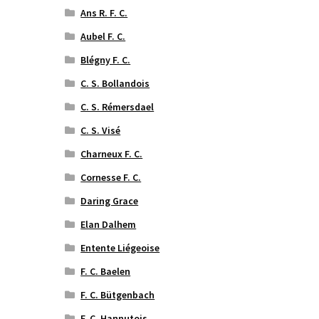
Ans R. F. C.
Aubel F. C.
Blégny F. C.
C. S. Bollandois
C. S. Rémersdael
C. S. Visé
Charneux F. C.
Cornesse F. C.
Daring Grace
Elan Dalhem
Entente Liégeoise
F. C. Baelen
F. C. Bütgenbach
F. C. Hannutois