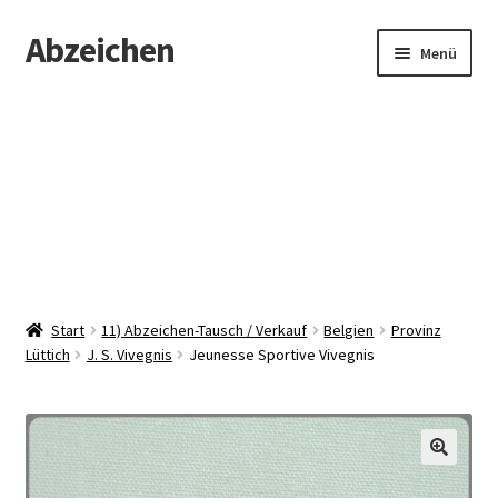
Abzeichen
Zur
Zum
Menü
Navigation
Inhalt
springen
springen
Startseite
Abzeichen
Kontakt
Start
11) Abzeichen-Tausch / Verkauf
Belgien
Provinz
Lüttich
J. S. Vivegnis
Jeunesse Sportive Vivegnis