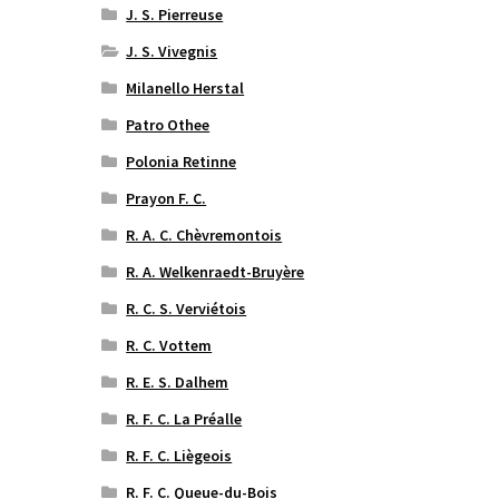
J. S. Pierreuse
J. S. Vivegnis
Milanello Herstal
Patro Othee
Polonia Retinne
Prayon F. C.
R. A. C. Chèvremontois
R. A. Welkenraedt-Bruyère
R. C. S. Verviétois
R. C. Vottem
R. E. S. Dalhem
R. F. C. La Préalle
R. F. C. Liègeois
R. F. C. Queue-du-Bois