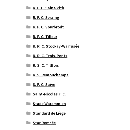
R. F. C. Saint-Vith
R. F. C. Seraing
R. F. C. Sourbrodt
R. F. C. Tilleur
R. R. C. Stockay-Warfusée
R. R. C. Trois-Ponts
R. S. C. Tilffois
R. S. Remouchamps
S. F. C. Saive
Saint-Nicolas F. C.
Stade Waremmien
Standard de Liège
Star Romsée