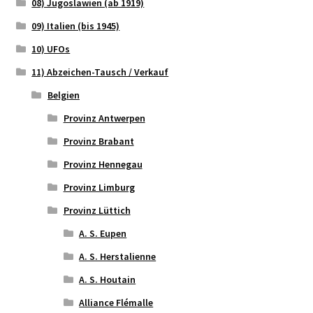
08) Jugoslawien (ab 1919)
09) Italien (bis 1945)
10) UFOs
11) Abzeichen-Tausch / Verkauf
Belgien
Provinz Antwerpen
Provinz Brabant
Provinz Hennegau
Provinz Limburg
Provinz Lüttich
A. S. Eupen
A. S. Herstalienne
A. S. Houtain
Alliance Flémalle