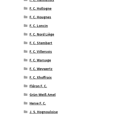
F. C. Hollogne
F. C. Hougnes
F. C. Loncin
F. C. Nord Liège
F. C. Stembert
F. C. Villersois
F. C. Warsage
F. C. Weywertz
F. C. Xhoffraix
Fléron F. C.
Grün-Weiß Amel
Herve F. C.
J. S. Hognouloise