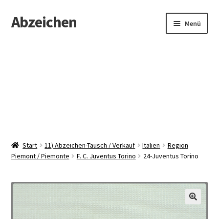
Abzeichen
Zur
Zum
Menü
Navigation
Inhalt
springen
springen
Startseite
Abzeichen
Kontakt
Start
11) Abzeichen-Tausch / Verkauf
Italien
Region
Piemont / Piemonte
F. C. Juventus Torino
24-Juventus Torino