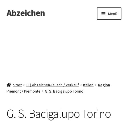
Abzeichen
Zur
Zum
Menü
Navigation
Inhalt
springen
springen
Startseite
Abzeichen
Kontakt
Start
11) Abzeichen-Tausch / Verkauf
Italien
Region
Piemont / Piemonte
G. S. Bacigalupo Torino
G. S. Bacigalupo Torino