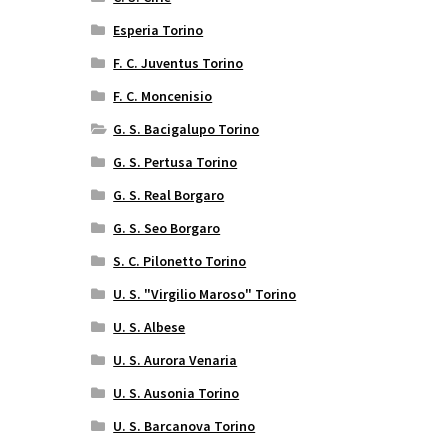
Esperia Torino
F. C. Juventus Torino
F. C. Moncenisio
G. S. Bacigalupo Torino
G. S. Pertusa Torino
G. S. Real Borgaro
G. S. Seo Borgaro
S. C. Pilonetto Torino
U. S. "Virgilio Maroso" Torino
U. S. Albese
U. S. Aurora Venaria
U. S. Ausonia Torino
U. S. Barcanova Torino