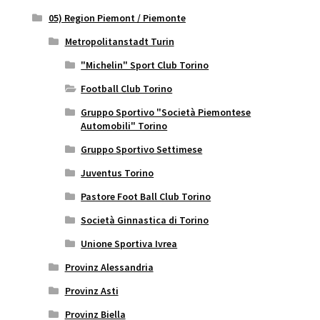
05) Region Piemont / Piemonte
Metropolitanstadt Turin
"Michelin" Sport Club Torino
Football Club Torino
Gruppo Sportivo "Società Piemontese
Automobili" Torino
Gruppo Sportivo Settimese
Juventus Torino
Pastore Foot Ball Club Torino
Società Ginnastica di Torino
Unione Sportiva Ivrea
Provinz Alessandria
Provinz Asti
Provinz Biella