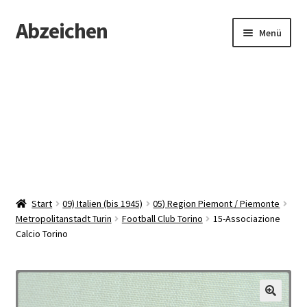
Abzeichen
Zur
Zum
Menü
Navigation
Inhalt
springen
springen
Startseite
Abzeichen
Kontakt
Start
09) Italien (bis 1945)
05) Region Piemont / Piemonte
Metropolitanstadt Turin
Football Club Torino
15-Associazione
Calcio Torino