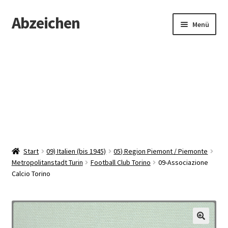
Abzeichen
Zur
Zum
Menü
Navigation
Inhalt
springen
springen
Startseite
Abzeichen
Kontakt
Start
09) Italien (bis 1945)
05) Region Piemont / Piemonte
Metropolitanstadt Turin
Football Club Torino
09-Associazione
Calcio Torino