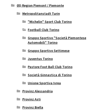
05) Region Piemont / Piemonte
Metropolitanstadt Turin
"Michelin" Sport Club Torino
Football Club Torino
Gruppo Sportivo "Società Piemontese
Automobili" Torino
Gruppo Sportivo Settimese
Juventus Torino
Pastore Foot Ball Club Torino
Società Ginnastica di Torino
Unione Sportiva Ivrea
Provinz Alessandria
Provinz Asti
Provinz Biella