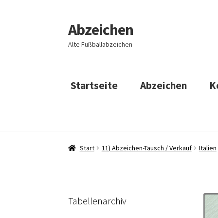
Abzeichen
Zur
Zum
Navigation
Inhalt
Alte Fußballabzeichen
springen
springen
Startseite
Abzeichen
K
Start
11) Abzeichen-Tausch / Verkauf
Italien
Tabellenarchiv