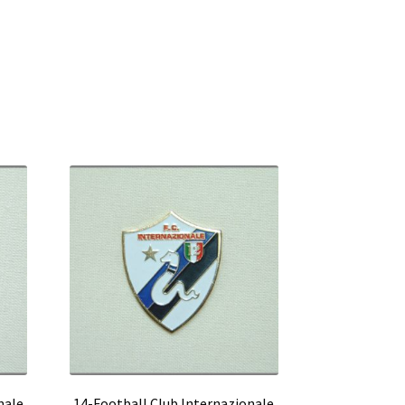
nale
14-Football Club Internazionale