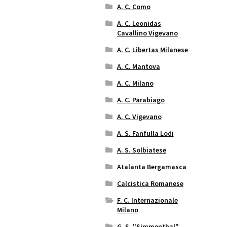
A. C. Como
A. C. Leonidas
Cavallino Vigevano
A. C. Libertas Milanese
A. C. Mantova
A. C. Milano
A. C. Parabiago
A. C. Vigevano
A. S. Fanfulla Lodi
A. S. Solbiatese
Atalanta Bergamasca
Calcistica Romanese
F. C. Internazionale
Milano
G. S. "Simmenthal"