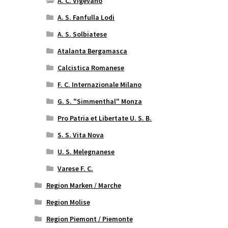
A. C. Vigevano
A. S. Fanfulla Lodi
A. S. Solbiatese
Atalanta Bergamasca
Calcistica Romanese
F. C. Internazionale Milano
G. S. "Simmenthal" Monza
Pro Patria et Libertate U. S. B.
S. S. Vita Nova
U. S. Melegnanese
Varese F. C.
Region Marken / Marche
Region Molise
Region Piemont / Piemonte