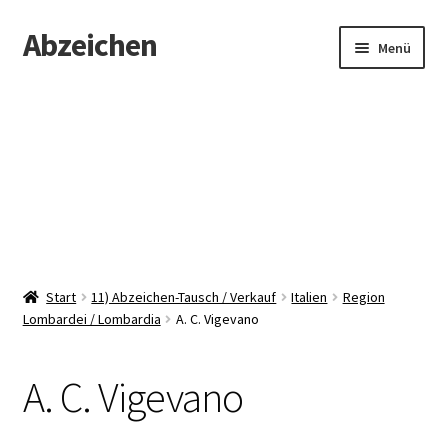
Abzeichen
Zur
Zum
Menü
Navigation
Inhalt
springen
springen
Startseite
Abzeichen
Kontakt
Start
11) Abzeichen-Tausch / Verkauf
Italien
Region
Lombardei / Lombardia
A. C. Vigevano
A. C. Vigevano