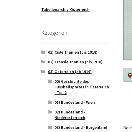
Tabellenarchiv-Österreich
Kategorien
01) Cisleithanien (bis 1918)
02) Transleithanien (bis 1918)
03) Österreich (ab 1919)
00) Geschichte des
Fussballsportes in Österreich
- Teil 2
01) Bundesland - Wien
02) Bundesland -
Niederösterreich
03) Bundesland - Burgenland
Bes