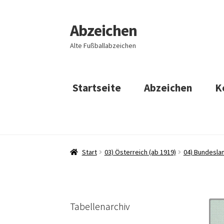
Abzeichen
Zur
Zum
Navigation
Inhalt
Alte Fußballabzeichen
springen
springen
Startseite
Abzeichen
K
Start
03) Österreich (ab 1919)
04) Bundesla
Tabellenarchiv