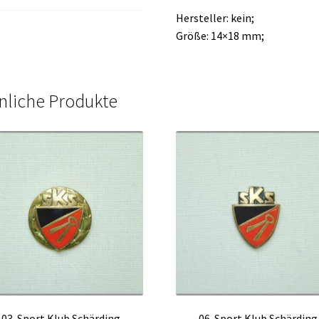
Hersteller: kein;
Größe: 14×18 mm;
nliche Produkte
03-Sport Klub Schärding
06-Sport Klub Schärding