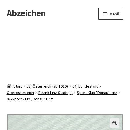
Abzeichen
Zur
Zum
Menü
Navigation
Inhalt
springen
springen
Startseite
Abzeichen
Kontakt
Start
03) Österreich (ab 1919)
04) Bundesland -
Oberösterreich
Bezirk Linz-Stadt (L)
Sport Klub "Donau" Linz
04-Sport Klub „Donau“ Linz