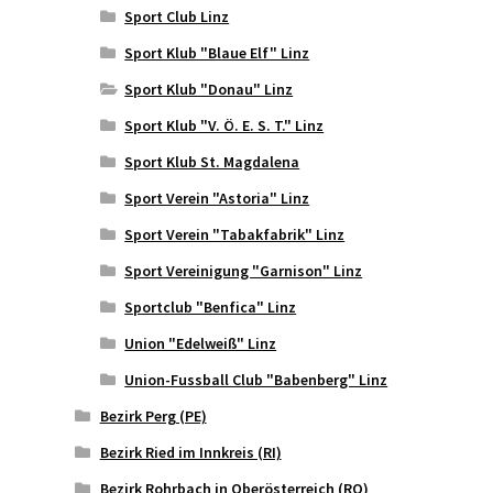
Sport Club Linz
Sport Klub "Blaue Elf" Linz
Sport Klub "Donau" Linz
Sport Klub "V. Ö. E. S. T." Linz
Sport Klub St. Magdalena
Sport Verein "Astoria" Linz
Sport Verein "Tabakfabrik" Linz
Sport Vereinigung "Garnison" Linz
Sportclub "Benfica" Linz
Union "Edelweiß" Linz
Union-Fussball Club "Babenberg" Linz
Bezirk Perg (PE)
Bezirk Ried im Innkreis (RI)
Bezirk Rohrbach in Oberösterreich (RO)