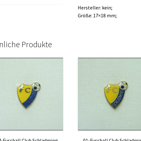
Hersteller: kein;
Größe: 17×18 mm;
nliche Produkte
4-Fussball Club Schladming
01-Fussball Club Schladmi