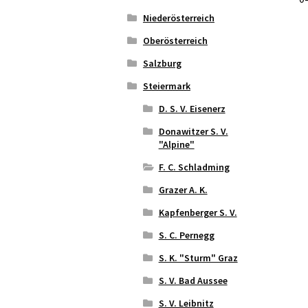
Niederösterreich
Oberösterreich
Salzburg
Steiermark
D. S. V. Eisenerz
Donawitzer S. V.
"Alpine"
F. C. Schladming
Grazer A. K.
Kapfenberger S. V.
S. C. Pernegg
S. K. "Sturm" Graz
S. V. Bad Aussee
S. V. Leibnitz