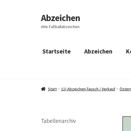
Abzeichen
Zur
Zum
Navigation
Inhalt
Alte Fußballabzeichen
springen
springen
Startseite
Abzeichen
K
Start
11) Abzeichen-Tausch / Verkauf
Österr
Tabellenarchiv