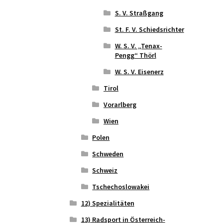
S. V. Straßgang
St. F. V. Schiedsrichter
W. S. V. „Tenax-
Pengg“ Thörl
W. S. V. Eisenerz
Tirol
Vorarlberg
Wien
Polen
Schweden
Schweiz
Tschechoslowakei
12) Spezialitäten
13) Radsport in Österreich-