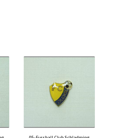
ng
05-Fussball Club Schladming