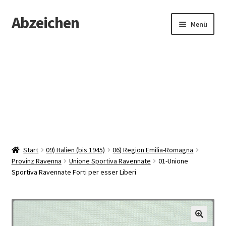
Abzeichen
Zur
Zum
Menü
Navigation
Inhalt
springen
springen
Startseite
Abzeichen
Kontakt
Start
09) Italien (bis 1945)
06) Region Emilia-Romagna
Provinz Ravenna
Unione Sportiva Ravennate
01-Unione
Sportiva Ravennate Forti per esser Liberi