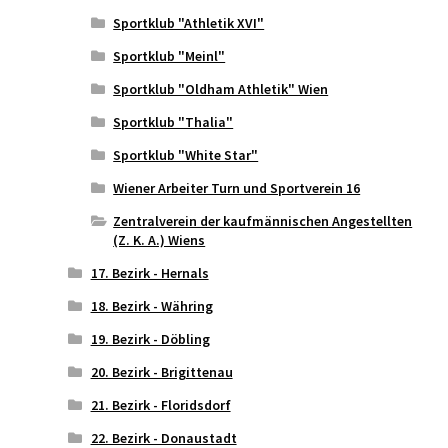
Sportklub "Athletik XVI"
Sportklub "Meinl"
Sportklub "Oldham Athletik" Wien
Sportklub "Thalia"
Sportklub "White Star"
Wiener Arbeiter Turn und Sportverein 16
Zentralverein der kaufmännischen Angestellten
(Z. K. A.) Wiens
17. Bezirk - Hernals
18. Bezirk - Währing
19. Bezirk - Döbling
20. Bezirk - Brigittenau
21. Bezirk - Floridsdorf
22. Bezirk - Donaustadt