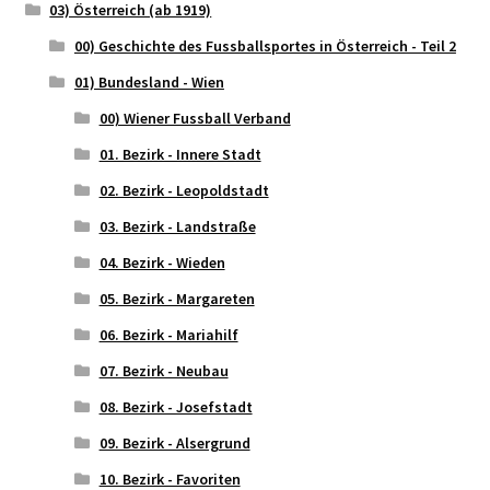
03) Österreich (ab 1919)
00) Geschichte des Fussballsportes in Österreich - Teil 2
01) Bundesland - Wien
00) Wiener Fussball Verband
01. Bezirk - Innere Stadt
02. Bezirk - Leopoldstadt
03. Bezirk - Landstraße
04. Bezirk - Wieden
05. Bezirk - Margareten
06. Bezirk - Mariahilf
07. Bezirk - Neubau
08. Bezirk - Josefstadt
09. Bezirk - Alsergrund
10. Bezirk - Favoriten