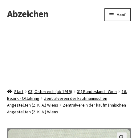
Abzeichen
Zur
Zum
Menü
Navigation
Inhalt
springen
springen
Startseite
Abzeichen
Kontakt
Start
03) Österreich (ab 1919)
01) Bundesland - Wien
16.
Bezirk - Ottakring
Zentralverein der kaufmännischen
Angestellten (Z. K. A.) Wiens
Zentralverein der kaufmännischen
Angestellten (Z. K. A.) Wiens