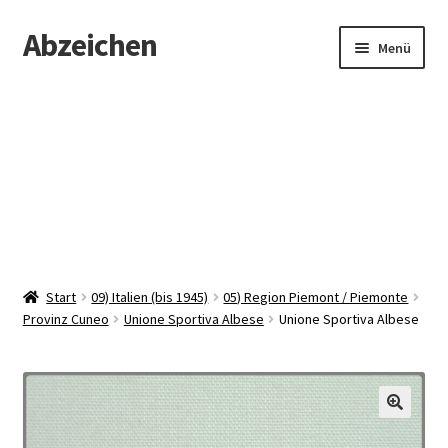
Abzeichen
Zur
Zum
Menü
Navigation
Inhalt
springen
springen
Startseite
Abzeichen
Kontakt
Start
09) Italien (bis 1945)
05) Region Piemont / Piemonte
Provinz Cuneo
Unione Sportiva Albese
Unione Sportiva Albese