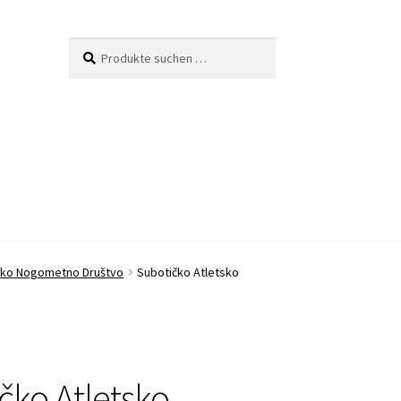
Suche
Suchen
nach:
sko Nogometno Društvo
Subotičko Atletsko
čko Atletsko