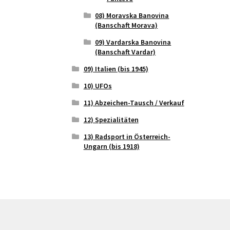
08) Moravska Banovina
(Banschaft Morava)
09) Vardarska Banovina
(Banschaft Vardar)
09) Italien (bis 1945)
10) UFOs
11) Abzeichen-Tausch / Verkauf
12) Spezialitäten
13) Radsport in Österreich-
Ungarn (bis 1918)