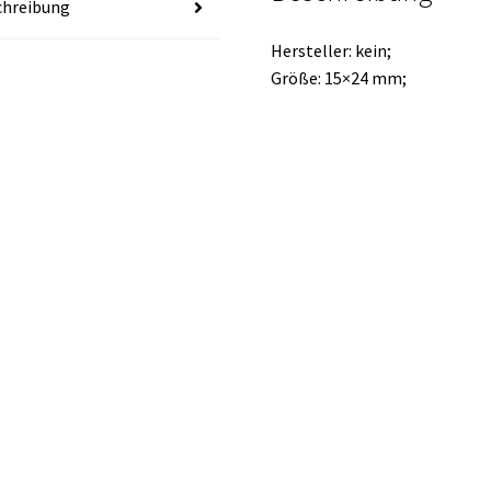
chreibung
Hersteller: kein;
Größe: 15×24 mm;