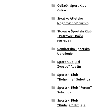
Odžački Sport Klub
Odžači
Sivačko Atletsko
Nogometno Društvo
Slovački Športski Klub
„Petrovec“ Bački
Petrovac
Somborsko Sportsko
Udruženje
Sport Klub „Tri
Zvezde“ Apatin
Sportski Klub
"Bohemija" Subotica
Sportski Klub "Ferum"
Subotica
Sportski Klub
"Kudeljar" Krnjaja