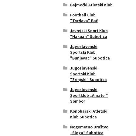
Bajmočki Atletski Klub
Football Club
"Tvrđava" Bač
Jevrejski Sport Klub
"Hakoah" Subotica
Jugoslavenski
Sportski Klub
"Bunjevac" Subotica
Jugoslavenski
Sportski Klub
"Zrinjski" Subotica
Jugoslovenski
Sportklub „Amater“
Sombor
Konobarski Atletski
Klub Subotica
Nogometno Društvo
„Sloga“ Subotica