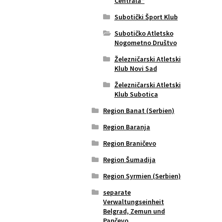
Centrala“
Subotički Šport Klub
Subotičko Atletsko
Nogometno Društvo
Železničarski Atletski
Klub Novi Sad
Železničarski Atletski
Klub Subotica
Region Banat (Serbien)
Region Baranja
Region Braničevo
Region Šumadija
Region Syrmien (Serbien)
separate
Verwaltungseinheit
Belgrad, Zemun und
Pančevo