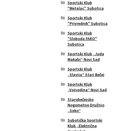
Sportski Klub
"Metalac" Subotica
Sportski Klub
"Privrednik" Subotica
Sportski Klub
"Sloboda FAKO"
Subotica
Sportski Klub „Juda
Makabi“ Novi Sad
Sportski Klub
„Slavija“ Stari Bečej
Sportski Klub
„Vojvodina“ Novi Sad
Starobečejsko
Nogometno Društvo
„Soko“
Subotička Sportski
Klub „Električna