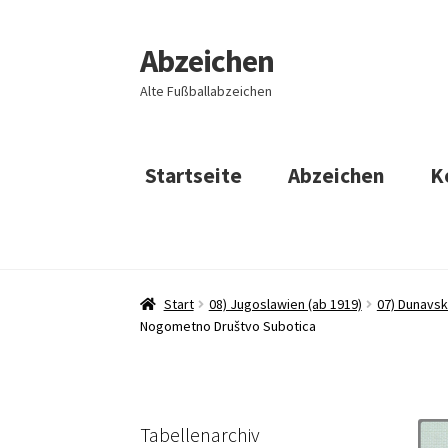
Abzeichen
Zur
Zum
Navigation
Inhalt
Alte Fußballabzeichen
springen
springen
Startseite
Abzeichen
K
Start
08) Jugoslawien (ab 1919)
07) Dunavsk
Nogometno Društvo Subotica
Tabellenarchiv