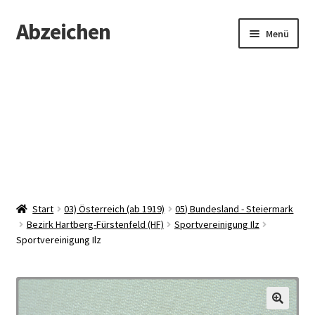
Abzeichen
Zur
Zum
Menü
Navigation
Inhalt
springen
springen
Startseite
Abzeichen
Kontakt
Start
03) Österreich (ab 1919)
05) Bundesland - Steiermark
Bezirk Hartberg-Fürstenfeld (HF)
Sportvereinigung Ilz
Sportvereinigung Ilz