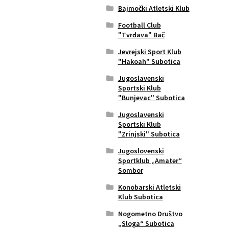
Bajmočki Atletski Klub
Football Club
"Tvrđava" Bač
Jevrejski Sport Klub
"Hakoah" Subotica
Jugoslavenski
Sportski Klub
"Bunjevac" Subotica
Jugoslavenski
Sportski Klub
"Zrinjski" Subotica
Jugoslovenski
Sportklub „Amater“
Sombor
Konobarski Atletski
Klub Subotica
Nogometno Društvo
„Sloga“ Subotica