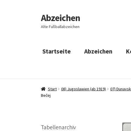
Abzeichen
Zur
Zum
Navigation
Inhalt
Alte Fußballabzeichen
springen
springen
Startseite
Abzeichen
K
Start
08) Jugoslawien (ab 1919)
07) Dunavsk
Bečej
Tabellenarchiv