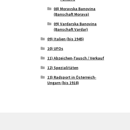
08) Moravska Banovina
(Banschaft Morava)
09) Vardarska Banovina
(Banschaft Vardar)
09) Italien (bis 1945)
10) UFOs
11) Abzeichen-Tausch / Verkauf
12) Spezialitäten
13) Radsport in Österreich-
Ungarn (bis 1918)