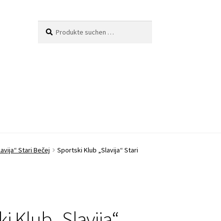
Suche
Suchen
nach:
avija“ Stari Bečej
Sportski Klub „Slavija“ Stari
i Klub „Slavija“