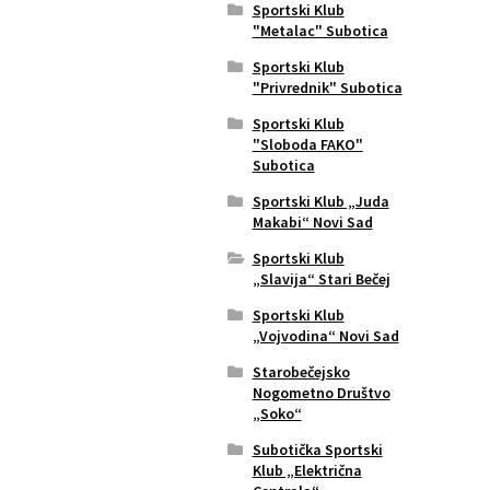
Sportski Klub
"Metalac" Subotica
Sportski Klub
"Privrednik" Subotica
Sportski Klub
"Sloboda FAKO"
Subotica
Sportski Klub „Juda
Makabi“ Novi Sad
Sportski Klub
„Slavija“ Stari Bečej
Sportski Klub
„Vojvodina“ Novi Sad
Starobečejsko
Nogometno Društvo
„Soko“
Subotička Sportski
Klub „Električna