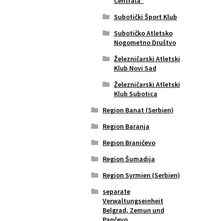
Centrala“
Subotički Šport Klub
Subotičko Atletsko
Nogometno Društvo
Železničarski Atletski
Klub Novi Sad
Železničarski Atletski
Klub Subotica
Region Banat (Serbien)
Region Baranja
Region Braničevo
Region Šumadija
Region Syrmien (Serbien)
separate
Verwaltungseinheit
Belgrad, Zemun und
Pančevo