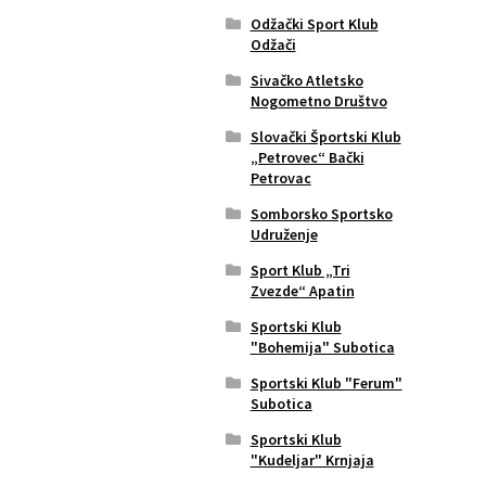
Odžački Sport Klub
Odžači
Sivačko Atletsko
Nogometno Društvo
Slovački Športski Klub
„Petrovec“ Bački
Petrovac
Somborsko Sportsko
Udruženje
Sport Klub „Tri
Zvezde“ Apatin
Sportski Klub
"Bohemija" Subotica
Sportski Klub "Ferum"
Subotica
Sportski Klub
"Kudeljar" Krnjaja