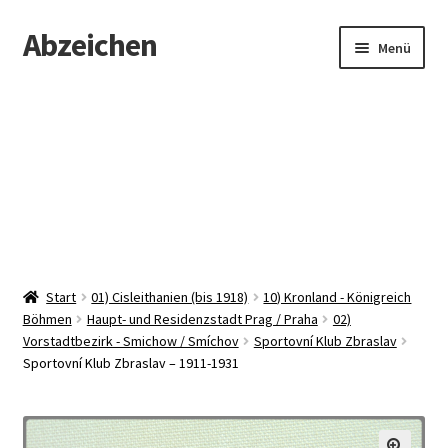
Abzeichen
Zur
Zum
Menü
Navigation
Inhalt
springen
springen
Startseite
Abzeichen
Kontakt
Start
01) Cisleithanien (bis 1918)
10) Kronland - Königreich
Böhmen
Haupt- und Residenzstadt Prag / Praha
02)
Vorstadtbezirk - Smichow / Smíchov
Sportovní Klub Zbraslav
Sportovní Klub Zbraslav – 1911-1931