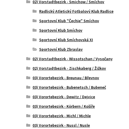
02) Vorstadtbezirk - Smichow / Smíchov
Radlický Atletický Fotbalový Klub Radlice
Sportovní Klub "Čechie" Smíchov
Sportovní Klub Smíchov
Sportovní Klub Smíchovská XI
Sportovní Klub Zbraslav
02) Vorstadtbezirk - Wissotschan / Vysočany
02) Vorstadtbezirk - Zischkaberg / Žižkov
03) Vorortebezirk - Breunau / Břevnov
03) Vorortebezirk - Bubenetsch / Bubeneč
03) Vorortebezirk - Dewitz / Dejvice
03) Vorortebezirk - Körbern / Košíře
03) Vorortebezirk - Michl / Michle
03) Vorortebezirk - Nussl / Nusle