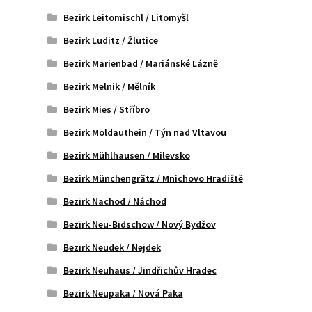
Bezirk Leitomischl / Litomyšl
Bezirk Luditz / Žlutice
Bezirk Marienbad / Mariánské Lázně
Bezirk Melnik / Mělník
Bezirk Mies / Stříbro
Bezirk Moldauthein / Týn nad Vltavou
Bezirk Mühlhausen / Milevsko
Bezirk Münchengrätz / Mnichovo Hradiště
Bezirk Nachod / Náchod
Bezirk Neu-Bidschow / Nový Bydžov
Bezirk Neudek / Nejdek
Bezirk Neuhaus / Jindřichův Hradec
Bezirk Neupaka / Nová Paka