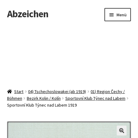
Abzeichen
Zur
Zum
Menü
Navigation
Inhalt
springen
springen
Startseite
Abzeichen
Kontakt
Start
04) Tschechoslowakei (ab 1919)
01) Region Čechy /
Böhmen
Bezirk Kolin / Kolín
Sportovní Klub Týnec nad Labem
Sportovní Klub Týnec nad Labem 1919