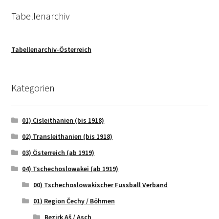
Tabellenarchiv
Tabellenarchiv-Österreich
Kategorien
01) Cisleithanien (bis 1918)
02) Transleithanien (bis 1918)
03) Österreich (ab 1919)
04) Tschechoslowakei (ab 1919)
00) Tschechoslowakischer Fussball Verband
01) Region Čechy / Böhmen
Bezirk Aš / Asch