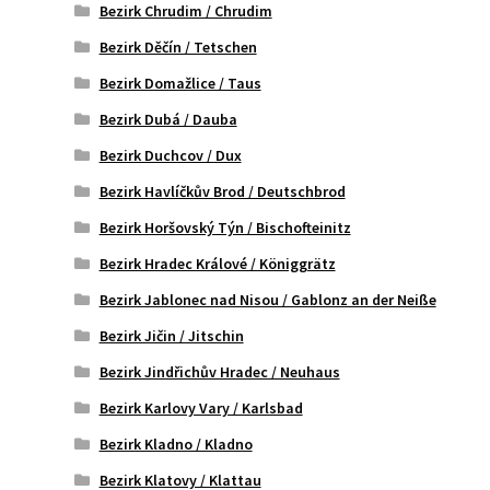
Bezirk Chrudim / Chrudim
Bezirk Děčín / Tetschen
Bezirk Domažlice / Taus
Bezirk Dubá / Dauba
Bezirk Duchcov / Dux
Bezirk Havlíčkův Brod / Deutschbrod
Bezirk Horšovský Týn / Bischofteinitz
Bezirk Hradec Králové / Königgrätz
Bezirk Jablonec nad Nisou / Gablonz an der Neiße
Bezirk Jičin / Jitschin
Bezirk Jindřichův Hradec / Neuhaus
Bezirk Karlovy Vary / Karlsbad
Bezirk Kladno / Kladno
Bezirk Klatovy / Klattau