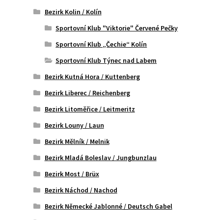
Bezirk Kolin / Kolín
Sportovní Klub "Viktorie" Červené Pečky
Sportovní Klub „Čechie“ Kolín
Sportovní Klub Týnec nad Labem
Bezirk Kutná Hora / Kuttenberg
Bezirk Liberec / Reichenberg
Bezirk Litoměřice / Leitmeritz
Bezirk Louny / Laun
Bezirk Mělník / Melnik
Bezirk Mladá Boleslav / Jungbunzlau
Bezirk Most / Brüx
Bezirk Náchod / Nachod
Bezirk Německé Jablonné / Deutsch Gabel