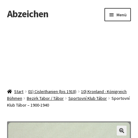
Abzeichen
Zur
Zum
Menü
Navigation
Inhalt
springen
springen
Startseite
Abzeichen
Kontakt
Start
01) Cisleithanien (bis 1918)
10) Kronland - Königreich
Böhmen
Bezirk Tabor / Tábor
Sportovní Klub Tábor
Sportovní
Klub Tábor – 1900-1940