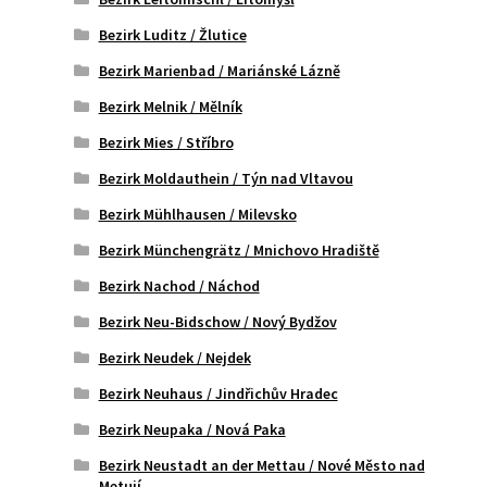
Bezirk Luditz / Žlutice
Bezirk Marienbad / Mariánské Lázně
Bezirk Melnik / Mělník
Bezirk Mies / Stříbro
Bezirk Moldauthein / Týn nad Vltavou
Bezirk Mühlhausen / Milevsko
Bezirk Münchengrätz / Mnichovo Hradiště
Bezirk Nachod / Náchod
Bezirk Neu-Bidschow / Nový Bydžov
Bezirk Neudek / Nejdek
Bezirk Neuhaus / Jindřichův Hradec
Bezirk Neupaka / Nová Paka
Bezirk Neustadt an der Mettau / Nové Město nad
Metují