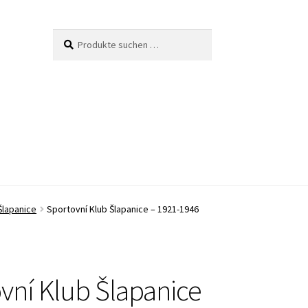
Suche
Suchen
nach:
Šlapanice
Sportovní Klub Šlapanice – 1921-1946
vní Klub Šlapanice