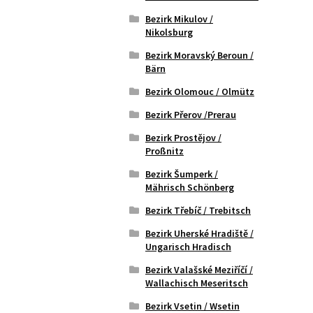
Bezirk Mikulov /
Nikolsburg
Bezirk Moravský Beroun /
Bärn
Bezirk Olomouc / Olmütz
Bezirk Přerov /Prerau
Bezirk Prostějov /
Proßnitz
Bezirk Šumperk /
Mährisch Schönberg
Bezirk Třebíč / Trebitsch
Bezirk Uherské Hradiště /
Ungarisch Hradisch
Bezirk Valašské Meziříčí /
Wallachisch Meseritsch
Bezirk Vsetin / Wsetin