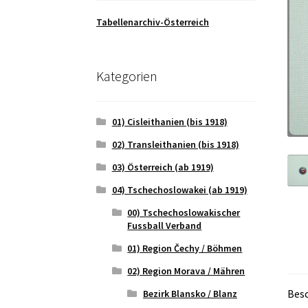
Tabellenarchiv-Österreich
Kategorien
01) Cisleithanien (bis 1918)
02) Transleithanien (bis 1918)
03) Österreich (ab 1919)
04) Tschechoslowakei (ab 1919)
00) Tschechoslowakischer
Fussball Verband
01) Region Čechy / Böhmen
02) Region Morava / Mähren
Bes
Bezirk Blansko / Blanz