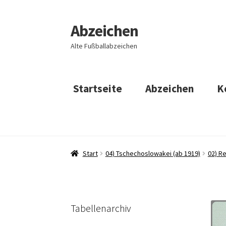
Abzeichen
Zur
Zum
Navigation
Inhalt
Alte Fußballabzeichen
springen
springen
Startseite
Abzeichen
K
Start
04) Tschechoslowakei (ab 1919)
02) R
Tabellenarchiv