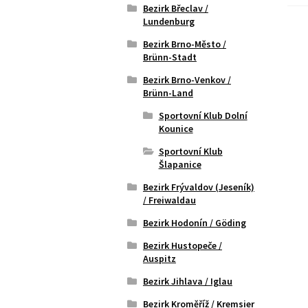
Bezirk Břeclav /
Lundenburg
Bezirk Brno-Město /
Brünn-Stadt
Bezirk Brno-Venkov /
Brünn-Land
Sportovní Klub Dolní
Kounice
Sportovní Klub
Šlapanice
Bezirk Frývaldov (Jeseník)
/ Freiwaldau
Bezirk Hodonín / Göding
Bezirk Hustopeče /
Auspitz
Bezirk Jihlava / Iglau
Bezirk Kroměříž / Kremsier