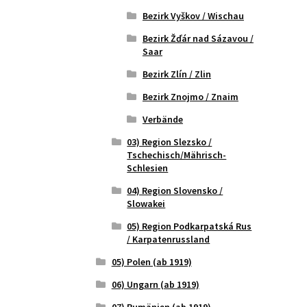
Bezirk Vyškov / Wischau
Bezirk Žďár nad Sázavou /
Saar
Bezirk Zlín / Zlin
Bezirk Znojmo / Znaim
Verbände
03) Region Slezsko /
Tschechisch/Mährisch-
Schlesien
04) Region Slovensko /
Slowakei
05) Region Podkarpatská Rus
/ Karpatenrussland
05) Polen (ab 1919)
06) Ungarn (ab 1919)
07) Rumänien (ab 1919)