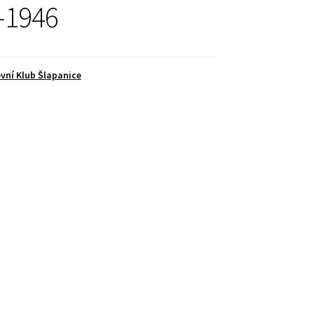
-1946
vní Klub Šlapanice