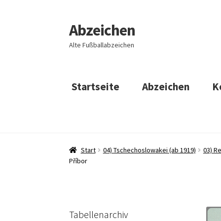
Abzeichen
Zur
Zum
Navigation
Inhalt
Alte Fußballabzeichen
springen
springen
Startseite
Abzeichen
K
Start
04) Tschechoslowakei (ab 1919)
03) R
Příbor
Tabellenarchiv