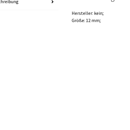
chreibung
Hersteller: kein;
Größe: 12 mm;