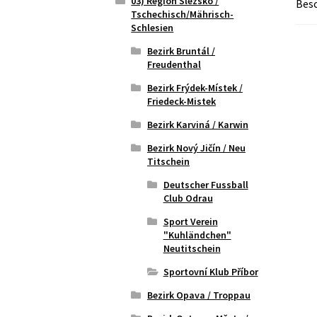
03) Region Slezsko /
Bes
Tschechisch/Mährisch-
Schlesien
Bezirk Bruntál /
Freudenthal
Bezirk Frýdek-Místek /
Friedeck-Mistek
Bezirk Karviná / Karwin
Bezirk Nový Jičín / Neu
Titschein
Deutscher Fussball
Club Odrau
Sport Verein
"Kuhländchen"
Neutitschein
Sportovní Klub Příbor
Bezirk Opava / Troppau