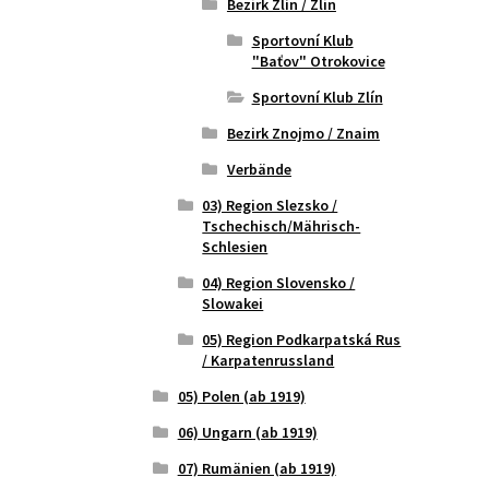
Bezirk Zlín / Zlin
Sportovní Klub
"Baťov" Otrokovice
Sportovní Klub Zlín
Bezirk Znojmo / Znaim
Verbände
03) Region Slezsko /
Tschechisch/Mährisch-
Schlesien
04) Region Slovensko /
Slowakei
05) Region Podkarpatská Rus
/ Karpatenrussland
05) Polen (ab 1919)
06) Ungarn (ab 1919)
07) Rumänien (ab 1919)