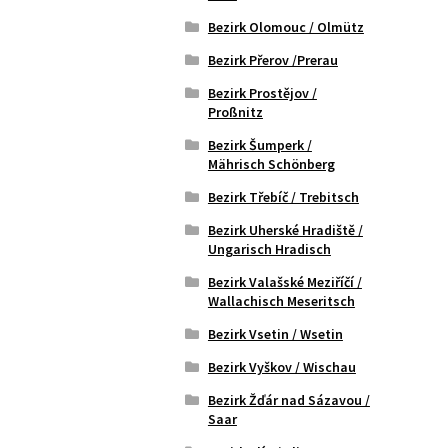
Bezirk Olomouc / Olmütz
Bezirk Přerov /Prerau
Bezirk Prostějov /
Proßnitz
Bezirk Šumperk /
Mährisch Schönberg
Bezirk Třebíč / Trebitsch
Bezirk Uherské Hradiště /
Ungarisch Hradisch
Bezirk Valašské Meziříčí /
Wallachisch Meseritsch
Bezirk Vsetin / Wsetin
Bezirk Vyškov / Wischau
Bezirk Žďár nad Sázavou /
Saar