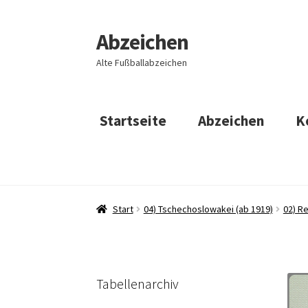
Abzeichen
Zur
Zum
Navigation
Inhalt
Alte Fußballabzeichen
springen
springen
Startseite
Abzeichen
K
Start
04) Tschechoslowakei (ab 1919)
02) R
Tabellenarchiv