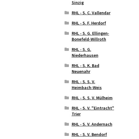
Sinzig
RHL - S. C. Vallendar
RHL - S. F. Herdorf
RHL - S. G. Ellingen-
Bonefeld-Willroth
RHL - S. G.
Niederhausen
RHL - S. K. Bad
Neuenahr
RHL - S. S. V.
Heimbach-Weis
RHL - S. S. V. Mülheim
RHL - S. V. "Eintracht"
Trier
RHL - S. V. Andernach
RHL - S. V. Bendorf