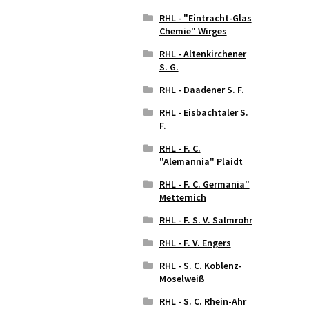
RHL - "Eintracht-Glas
Chemie" Wirges
RHL - Altenkirchener
S. G.
RHL - Daadener S. F.
RHL - Eisbachtaler S.
F.
RHL - F. C.
"Alemannia" Plaidt
RHL - F. C. Germania"
Metternich
RHL - F. S. V. Salmrohr
RHL - F. V. Engers
RHL - S. C. Koblenz-
Moselweiß
RHL - S. C. Rhein-Ahr