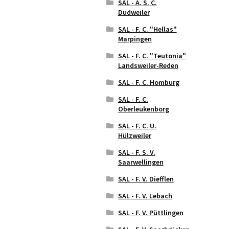
SAL - A. S. C.
Dudweiler
SAL - F. C. "Hellas"
Marpingen
SAL - F. C. "Teutonia"
Landsweiler-Reden
SAL - F. C. Homburg
SAL - F. C.
Oberleukenborg
SAL - F. C. U.
Hülzweiler
SAL - F. S. V.
Saarwellingen
SAL - F. V. Diefflen
SAL - F. V. Lebach
SAL - F. V. Püttlingen