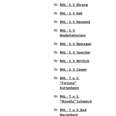
RHL - S. V. Ehrang
RHL - S. V. Kell
RHL - S. V. Neuwied
RHL - S. V.
Niederlahnstein
RHL - S. V. Remagen
RHL - S. V. Speicher
RHL - S. V. Wittlich
RHL - S. V. Zewen
RHL - T. u. S.
"Fortuna"
Kottenheim
RHL - T. u. S.
"Mosella" Schweich
RHL - T. u. S. Bad
Marienberg