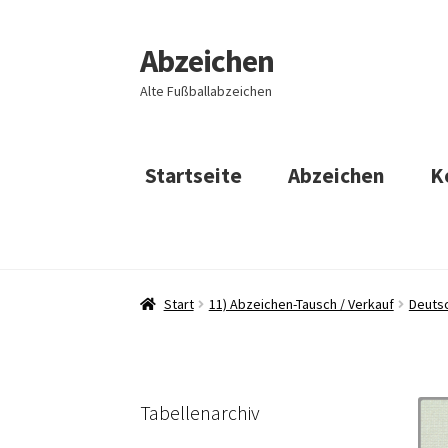
Abzeichen
Zur
Zum
Navigation
Inhalt
Alte Fußballabzeichen
springen
springen
Startseite
Abzeichen
K
Start
11) Abzeichen-Tausch / Verkauf
Deuts
Tabellenarchiv