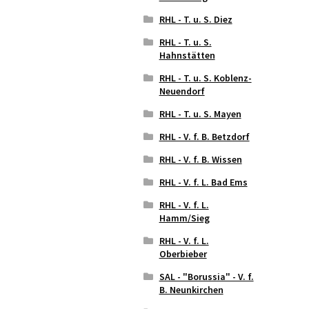
RHL - T. u. S. Diez
RHL - T. u. S.
Hahnstätten
RHL - T. u. S. Koblenz-
Neuendorf
RHL - T. u. S. Mayen
RHL - V. f. B. Betzdorf
RHL - V. f. B. Wissen
RHL - V. f. L. Bad Ems
RHL - V. f. L.
Hamm/Sieg
RHL - V. f. L.
Oberbieber
SAL - "Borussia" - V. f.
B. Neunkirchen