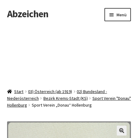
Abzeichen
Zur
Zum
Menü
Navigation
Inhalt
springen
springen
Startseite
Abzeichen
Kontakt
Start
03) Österreich (ab 1919)
02) Bundesland -
Niederösterreich
Bezirk Krems-Stadt (KS)
Sport Verein "Donau"
Hollenburg
Sport Verein „Donau“ Hollenburg