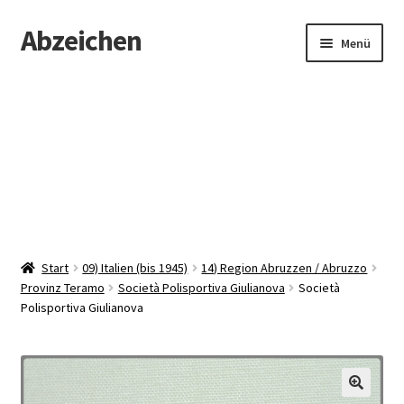
Abzeichen
Zur
Zum
Menü
Navigation
Inhalt
springen
springen
Startseite
Abzeichen
Kontakt
Start
09) Italien (bis 1945)
14) Region Abruzzen / Abruzzo
Provinz Teramo
Società Polisportiva Giulianova
Società
Polisportiva Giulianova