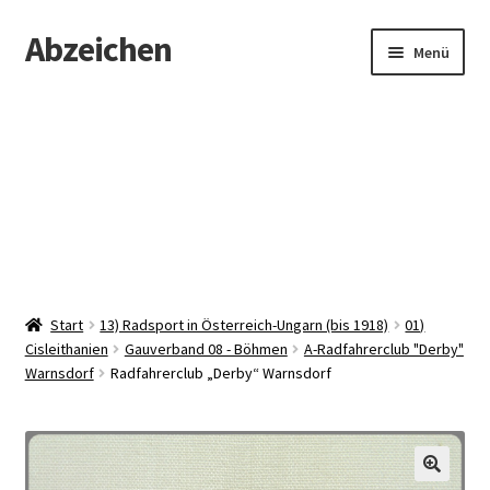
Abzeichen
Zur
Zum
Menü
Navigation
Inhalt
springen
springen
Startseite
Abzeichen
Kontakt
Start
13) Radsport in Österreich-Ungarn (bis 1918)
01)
Cisleithanien
Gauverband 08 - Böhmen
A-Radfahrerclub "Derby"
Warnsdorf
Radfahrerclub „Derby“ Warnsdorf