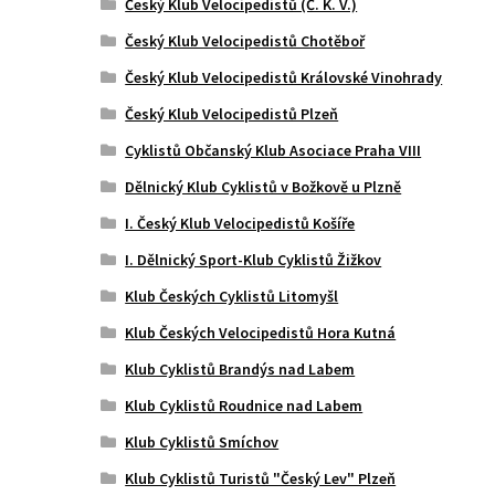
Český Klub Velocipedistů (Č. K. V.)
Český Klub Velocipedistů Chotěboř
Český Klub Velocipedistů Královské Vinohrady
Český Klub Velocipedistů Plzeň
Cyklistů Občanský Klub Asociace Praha VIII
Dělnický Klub Cyklistů v Božkově u Plzně
I. Český Klub Velocipedistů Košíře
I. Dělnický Sport-Klub Cyklistů Žižkov
Klub Českých Cyklistů Litomyšl
Klub Českých Velocipedistů Hora Kutná
Klub Cyklistů Brandýs nad Labem
Klub Cyklistů Roudnice nad Labem
Klub Cyklistů Smíchov
Klub Cyklistů Turistů "Český Lev" Plzeň