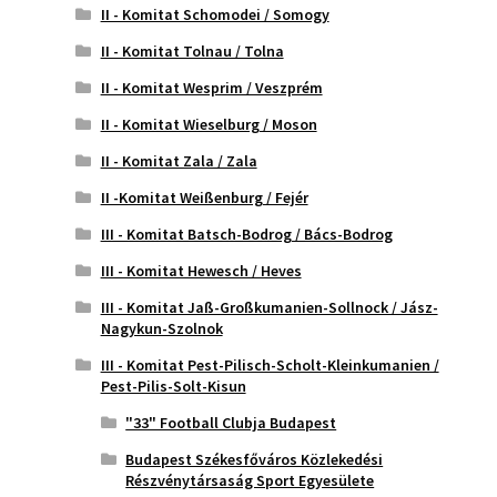
II - Komitat Schomodei / Somogy
II - Komitat Tolnau / Tolna
II - Komitat Wesprim / Veszprém
II - Komitat Wieselburg / Moson
II - Komitat Zala / Zala
II -Komitat Weißenburg / Fejér
III - Komitat Batsch-Bodrog / Bács-Bodrog
III - Komitat Hewesch / Heves
III - Komitat Jaß-Großkumanien-Sollnock / Jász-
Nagykun-Szolnok
III - Komitat Pest-Pilisch-Scholt-Kleinkumanien /
Pest-Pilis-Solt-Kisun
"33" Football Clubja Budapest
Budapest Székesfőváros Közlekedési
Részvénytársaság Sport Egyesülete