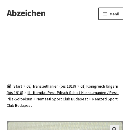
Abzeichen
Zur
Zum
Menü
Navigation
Inhalt
springen
springen
Startseite
Abzeichen
Kontakt
Start
02) Transleithanien (bis 1918)
01) Königreich Ungarn
(bis 1918)
III - Komitat Pest-Pilisch-Scholt-Kleinkumanien / Pest-
Pilis-Solt-Kisun
Nemzeti Sport Club Budapest
Nemzeti Sport
Club Budapest