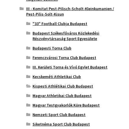
III - Komitat Pest-Pilisch-Scholt-Kleinkumanien /
Pest-Pilis-Solt-Kisun
"33" Football Clubja Budapest
Budapest Székesfőváros Közlekedési
Részvénytársaság Sport Egyesülete
Budapesti Torna Club
Ferenczvárosi Torna Club Budapest
III. Kerületi Torna és Vívó Egylet Budapest
Kecskeméti Athletikai Club
Kispesti Athlétikai Club Budapest
Magyar Athletikai Club Budapest
Magyar Testgyakorlók Köre Budapest
Nemzeti Sport Club Budapest
Siketnéma Sport Club Budapest