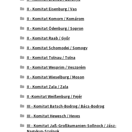
II - Komitat Eisenburg / Vas
II - Komitat Komorn / Komárom
II - Komitat Ödenburg / Sopron
II - Komitat Raab / Győr
II - Komitat Schomodei / Somogy
II - Komitat Tolnau / Tolna
II - Komitat Wesprim / Veszprém
II - Komitat Wieselburg / Moson
II - Komitat Zala / Zala
II -Komitat Weißenburg / Fejér
III - Komitat Batsch-Bodrog / Bács-Bodrog
III - Komitat Hewesch / Heves
III - Komitat Jaß-Großkumanien-Sollnock / Jász-
Nagykun-Szolnok