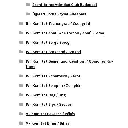
Szentlőrinci Atlétikai Club Budapest
Újpesti Torna Egylet Budapest
III - Komitat Tschongrad / Csongrád
IV - Komitat Abaujwar-Tornau / Abaúj-Torna
IV - Komitat Berg / Bereg
IV - Komitat Borschod / Borsod
IV - Komitat Gemer und Kleinhont / Gömör és Kis-
Hont
IV - Komitat Scharosch / Sáros
IV - Komitat Semplin / Zemplén
IV - Komitat Ung / Ung
IV - Komitat Zips / Szepes
V - Komitat Bekesch / Békés
V - Komitat Bihar / Bihar