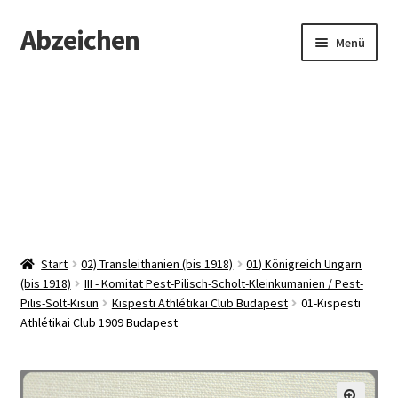
Abzeichen
Zur
Zum
Menü
Navigation
Inhalt
springen
springen
Startseite
Abzeichen
Kontakt
Start
02) Transleithanien (bis 1918)
01) Königreich Ungarn
(bis 1918)
III - Komitat Pest-Pilisch-Scholt-Kleinkumanien / Pest-
Pilis-Solt-Kisun
Kispesti Athlétikai Club Budapest
01-Kispesti
Athlétikai Club 1909 Budapest