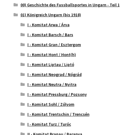
00) Geschichte des Fussballsportes in Ungarn - Teil 1
01) Königreich Ungarn (bis 1918)
I - Komitat Arwa / Árva
I - Komitat Barsch / Bars
I - Komitat Gran / Esztergom
I - Komitat Hont / Hont(h)
I - Komitat Liptau / Liptó
I - Komitat Neograd / Nógrád
I - Komitat Neutra / Nyitra
I - Komitat Pressburg / Pozsony
I - Komitat Sohl / Zólyom
I - Komitat Trentschin / Trencsén
I - Komitat Turz / Turóc
II - Komitat Branau / Baranya