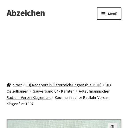
Abzeichen
Zur
Zum
Menü
Navigation
Inhalt
springen
springen
Startseite
Abzeichen
Kontakt
Start
13) Radsport in Österreich-Ungarn (bis 1918)
01)
Cisleithanien
Gauverband 04 - Kärnten
A-Kaufmännischer
Radfahr Verein Klagenfurt
Kaufmännischer Radfahr Verein
Klagenfurt 1897