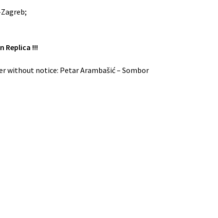
-Zagreb;
 Replica !!!
ler without notice: Petar Arambašić – Sombor