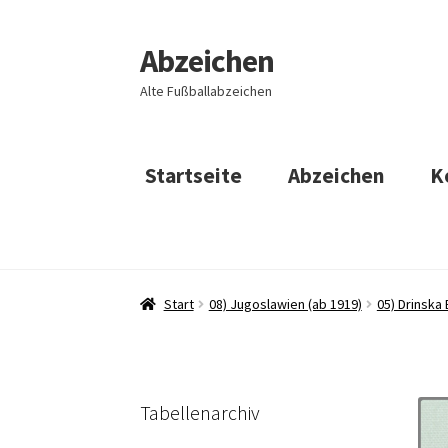
Abzeichen
Zur
Zum
Navigation
Inhalt
Alte Fußballabzeichen
springen
springen
Startseite
Abzeichen
K
Start
08) Jugoslawien (ab 1919)
05) Drinska 
Tabellenarchiv