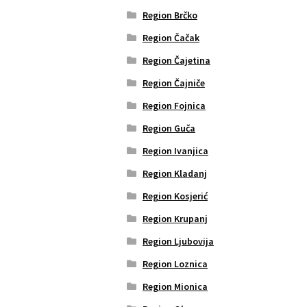
Region Brčko
Region Čačak
Region Čajetina
Region Čajniče
Region Fojnica
Region Guča
Region Ivanjica
Region Kladanj
Region Kosjerić
Region Krupanj
Region Ljubovija
Region Loznica
Region Mionica