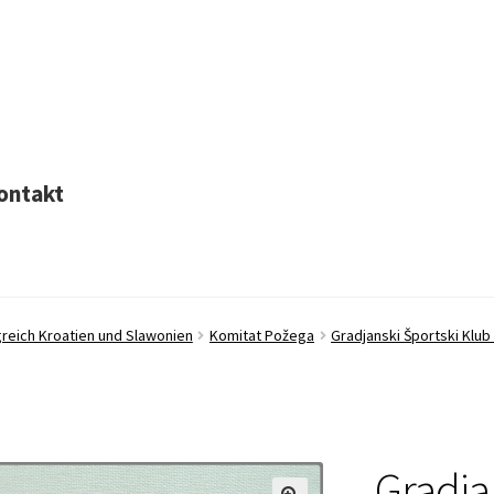
ontakt
greich Kroatien und Slawonien
Komitat Požega
Gradjanski Športski Klub
Gradja