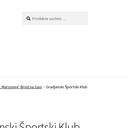
Suche
Suchen
nach:
 „Marsonija“ Brod na Savi
Gradjanski Športski Klub
nski Športski Klub