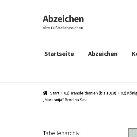
Abzeichen
Zur
Zum
Navigation
Inhalt
Alte Fußballabzeichen
springen
springen
Startseite
Abzeichen
K
Start
02) Transleithanien (bis 1918)
02) Köni
„Marsonija“ Brod na Savi
Tabellenarchiv