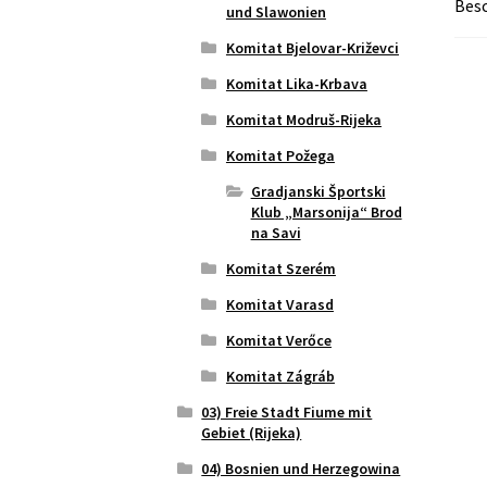
Bes
und Slawonien
Komitat Bjelovar-Križevci
Komitat Lika-Krbava
Komitat Modruš-Rijeka
Komitat Požega
Gradjanski Športski
Klub „Marsonija“ Brod
na Savi
Komitat Szerém
Komitat Varasd
Komitat Verőce
Komitat Zágráb
03) Freie Stadt Fiume mit
Gebiet (Rijeka)
04) Bosnien und Herzegowina