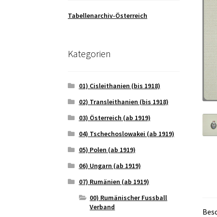
Tabellenarchiv-Österreich
Kategorien
01) Cisleithanien (bis 1918)
02) Transleithanien (bis 1918)
03) Österreich (ab 1919)
04) Tschechoslowakei (ab 1919)
05) Polen (ab 1919)
06) Ungarn (ab 1919)
07) Rumänien (ab 1919)
00) Rumänischer Fussball
Verband
Bes