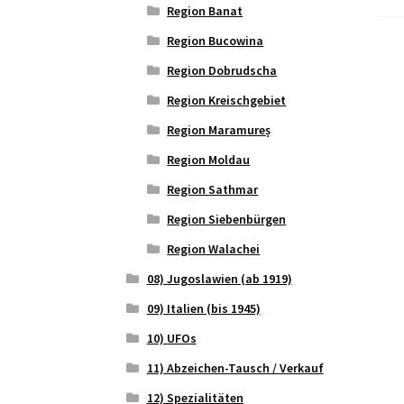
Region Banat
Region Bucowina
Region Dobrudscha
Region Kreischgebiet
Region Maramureș
Region Moldau
Region Sathmar
Region Siebenbürgen
Region Walachei
08) Jugoslawien (ab 1919)
09) Italien (bis 1945)
10) UFOs
11) Abzeichen-Tausch / Verkauf
12) Spezialitäten