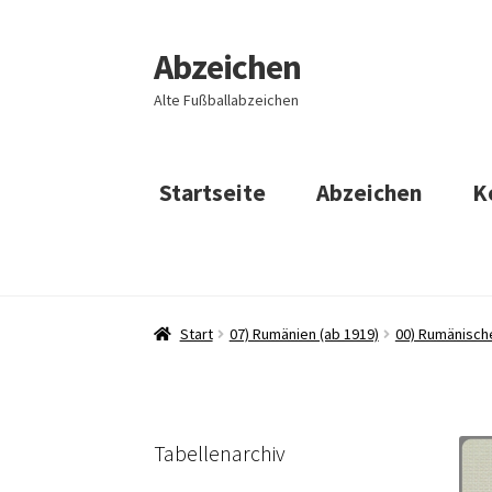
Abzeichen
Zur
Zum
Navigation
Inhalt
Alte Fußballabzeichen
springen
springen
Startseite
Abzeichen
K
Start
07) Rumänien (ab 1919)
00) Rumänisch
Tabellenarchiv