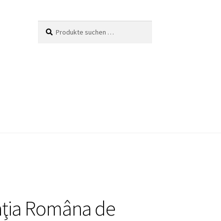
Suche
Suchen
nach:
ţia Româna de