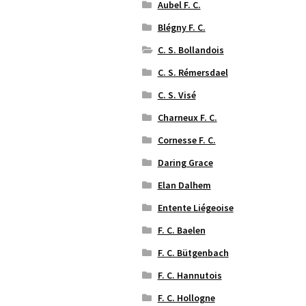
Aubel F. C.
Blégny F. C.
C. S. Bollandois
C. S. Rémersdael
C. S. Visé
Charneux F. C.
Cornesse F. C.
Daring Grace
Elan Dalhem
Entente Liégeoise
F. C. Baelen
F. C. Bütgenbach
F. C. Hannutois
F. C. Hollogne