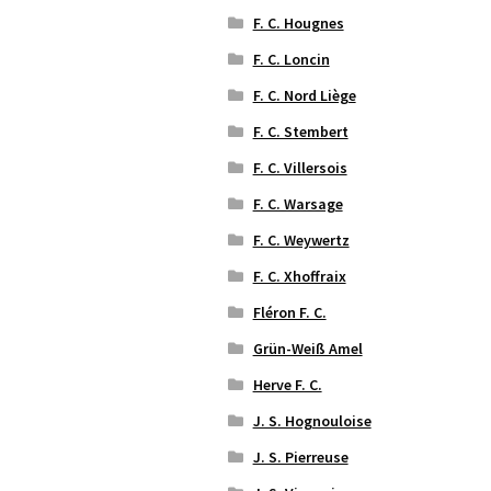
F. C. Hougnes
F. C. Loncin
F. C. Nord Liège
F. C. Stembert
F. C. Villersois
F. C. Warsage
F. C. Weywertz
F. C. Xhoffraix
Fléron F. C.
Grün-Weiß Amel
Herve F. C.
J. S. Hognouloise
J. S. Pierreuse