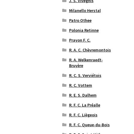
J. S. Vivegnis
Milanello Herstal
Patro Othee
Polonia Retinne
Prayon F. C.
R. A. C. Chèvremontois
R. A. Welkenraedt-
Bruyère
R. C. S. Verviétois
R. C. Vottem
R. E. S. Dalhem
R. F. C. La Préalle
R. F. C. Liègeois
R. F. C. Queue-du-Bois