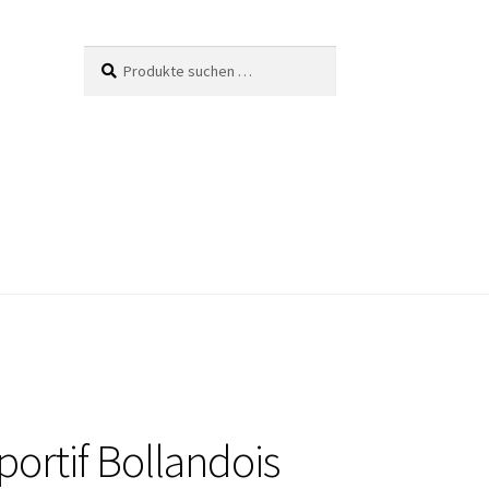
Suche
Suchen
nach:
portif Bollandois