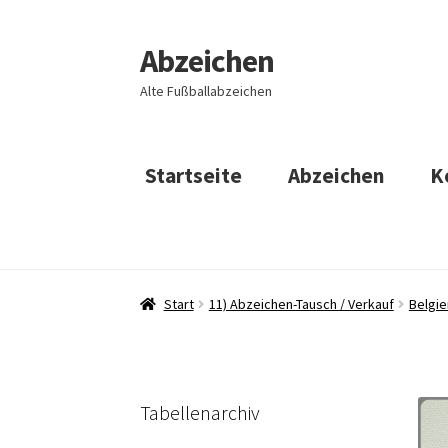
Abzeichen
Zur
Zum
Navigation
Inhalt
Alte Fußballabzeichen
springen
springen
Startseite
Abzeichen
K
Start
11) Abzeichen-Tausch / Verkauf
Belgie
Tabellenarchiv