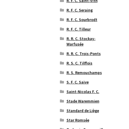
R. F. C. Saint-Vith
R. F. C. Seraing
R. F. C. Sourbrodt
R. F. C. Tilleur
R. R. C. Stockay-
Warfusée
R. R. C. Trois-Ponts
R. S. C. Tilffois
R. S. Remouchamps
S. F. C. Saive
Saint-Nicolas F. C.
Stade Waremmien
Standard de Liège
Star Romsée