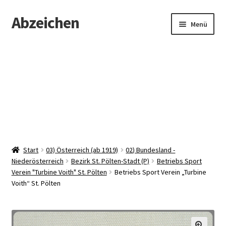
Abzeichen
Zur
Zum
Menü
Navigation
Inhalt
springen
springen
Startseite
Abzeichen
Kontakt
Start
03) Österreich (ab 1919)
02) Bundesland -
Niederösterreich
Bezirk St. Pölten-Stadt (P)
Betriebs Sport
Verein "Turbine Voith" St. Pölten
Betriebs Sport Verein „Turbine
Voith“ St. Pölten