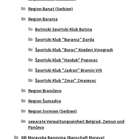
Region Banat (Serbien)
Region Baranja
Batinski Sportski Klub Batina
Športski Klub "Baranja" Darda
Športski Klub "Borac" Kneževi Vinogradi
Športski Klub "Hajduk" Popovac
Športski Klub "Jadran" Branjin Vrh
Športski Klub "Zmaj" Zmajevac
Region Braničevo
Region Šumadija
Region Syrmien (Serbien)
separate Verwaltungseinheit Belgrad, Zemun und
Pančevo
08) Moravska Banovina (Banschaft Morava)