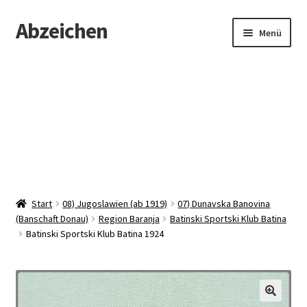
Abzeichen
Zur
Zum
Menü
Navigation
Inhalt
springen
springen
Startseite
Abzeichen
Kontakt
Start
08) Jugoslawien (ab 1919)
07) Dunavska Banovina
(Banschaft Donau)
Region Baranja
Batinski Sportski Klub Batina
Batinski Sportski Klub Batina 1924