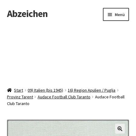
Abzeichen
Zur
Zum
Menü
Navigation
Inhalt
springen
springen
Startseite
Abzeichen
Kontakt
Start
09) Italien (bis 1945)
16) Region Apulien / Puglia
Provinz Tarent
Audace Football Club Taranto
Audace Football
Club Taranto